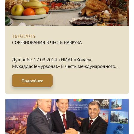
16.03.2015
СОРЕВНОВАНИЯ В ЧЕСТЬ НАВРУЗА
Душанбе, 17.03.2014. (НИАТ «Ховар»,
МукаддасТемурзода).- В честь международного
праздника Навруз по инициативе МВД РТ с 12 по
14 марта в городе Кулябе состоялись соревнования
Подробнее
по шашкам и шахматам среди женщин и мужчин. В
первом этапе соревнований приняли участие
победители ГБАО, Согдийской и Хатлонской
областях, Бадахшана, регионы Рашта, Куляба, и
города Душанбе. Как сообщает МВД РТ,
обладателем первого места в игре по шашкам
стали представитель г. Душанбе
ТоджиддинМахмадшарипов, второе место занял