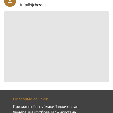
info@tjchess.tj
Полезные ссылки:
Президент Республики Таджикистан
Федерация Футбола Таджикистана