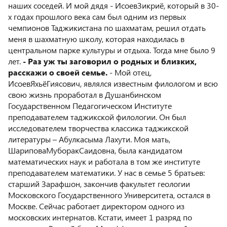
наших соседей. И мой дядя - ИсоевЗикриё, который в 30-
х годах прошлого века сам был одним из первых
чемпионов Таджикистана по шахматам, решил отдать
меня в шахматную школу, которая находилась в
центральном парке культуры и отдыха. Тогда мне было 9
лет.
- Раз уж ты заговорил о родных и близких,
расскажи о своей семье.
- Мой отец,
ИсоевЯхьёГиясович, являлся известным филологом и всю
свою жизнь проработал в Душанбинском
Государственном Педагогическом Институте
преподавателем таджикской филологии. Он был
исследователем творчества классика таджикской
литературы – Абулкасыма Лахути. Моя мать,
ШариповаМуборакСаидовна, была кандидатом
математических наук и работала в том же институте
преподавателем математики. У нас в семье 5 братьев:
старший Зарафшон, закончив факультет геологии
Московского Государственного Университета, остался в
Москве. Сейчас работает директором одного из
московских интернатов. Кстати, имеет 1 разряд по