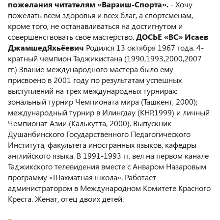
пожелания читателям «Варзиш-Спорта».
- Хочу
пожелать всем здоровья и всех благ, а спортсменам,
кроме того, не останавливаться на достигнутом и
совершенствовать свое мастерство.
ДОСЬЕ «ВС»
Исаев
ДжамшедЯхьёевич
Родился 13 октября 1967 года. 4-
кратный чемпион Таджикистана (1990,1993,2000,2007
гг.) Звание международного мастера было ему
присвоено в 2001 году по результатам успешных
выступлений на трех международных турнирах:
зональный турнир Чемпионата мира (Ташкент, 2000);
международный турнир в Илингдау (КНР,1999) и личный
Чемпионат Азии (Калькутта, 2000). Выпускник
Душанбинского Государственного Педагогического
Института, факультета иностранных языков, кафедры
английского языка. В 1991-1993 гг. вел на первом канале
Таджикского телевидения вместе с Анваром Назаровым
программу «Шахматная школа». Работает
администратором в Международном Комитете Красного
Креста. Женат, отец двоих детей.