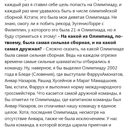
каждый раз я ставил себе цель попасть на Олимпиаду, и
каждый раз мне удавалось быть в числе олимпийской
сборной. Кстати, это была моя девятая Олимпиада. Не
знаю, смогу ли я побить рекорд ЭугениоТорре с
Филиппин, у которого это была 21-я Олимпиада, но я
буду стремиться к этому!
- На какой из Олимпиад, по-
твоему, была самая сильная сборная, и на какой
самая дружная?
- Сложно сказать, на какой Олимпиаде
была самая сильная сборная. Ведь на каждом отрезке
времени самые сильные шахматисты отбирались в
команду. Ну, наверное, я бы выделил Олимпиаду 2002
года в Бледе (Словения), где выступали ФаррухАмонатов,
Анвар Назаров, Рашид Хусейнов и Марат Мамадшоев.
Там, кстати, Фаррух и выполнил норму международного
гроссмейстера. Что касается самой дружной команды, я
бы отметил те Олимпиады, где капитаном команды был
Анвар Назаров, он сплачивал нашу команду в единое
целое. Хотя, последняя Олимпиада, несмотря на
отсутствие Анвара, также не была исключением. У нас
была команда, в которой всегда царила приятная и