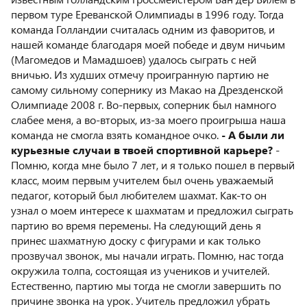
первом туре Ереванской Олимпиады в 1996 году. Тогда
команда Голландии считалась одним из фаворитов, и
нашей команде благодаря моей победе и двум ничьим
(Магомедов и Мамадшоев) удалось сыграть с ней
вничью. Из худших отмечу проигранную партию не
самому сильному сопернику из Макао на Дрезденской
Олимпиаде 2008 г. Во-первых, соперник был намного
слабее меня, а во-вторых, из-за моего проигрыша наша
команда не смогла взять командное очко.
- А были ли
курьезные случаи в твоей спортивной карьере?
-
Помню, когда мне было 7 лет, и я только пошел в первый
класс, моим первым учителем был очень уважаемый
педагог, который был любителем шахмат. Как-то он
узнал о моем интересе к шахматам и предложил сыграть
партию во время перемены. На следующий день я
принес шахматную доску с фигурами и как только
прозвучал звонок, мы начали играть. Помню, нас тогда
окружила толпа, состоящая из учеников и учителей.
Естественно, партию мы тогда не смогли завершить по
причине звонка на урок. Учитель предложил убрать