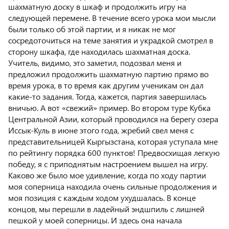
шахматную доску в шкаф и продолжить игру на
следующей перемене. В течение всего урока мои мысли
были только об этой партии, и я никак не мог
сосредоточиться на теме занятия и украдкой смотрел в
сторону шкафа, где находилась шахматная доска.
Учитель, видимо, это заметил, подозвал меня и
предложил продолжить шахматную партию прямо во
время урока, в то время как другим ученикам он дал
какие-то задания. Тогда, кажется, партия завершилась
вничью. А вот «свежий» пример. Во втором туре Кубка
Центральной Азии, который проводился на берегу озера
Иссык-Куль в июне этого года, жребий свел меня с
представительницей Кыргызстана, которая уступала мне
по рейтингу порядка 600 пунктов! Предвосхищая легкую
победу, я с приподнятым настроением вышел на игру.
Каково же было мое удивление, когда по ходу партии
моя соперница находила очень сильные продолжения и
моя позиция с каждым ходом ухудшалась. В конце
концов, мы перешли в ладейный эндшпиль с лишней
пешкой у моей соперницы. И здесь она начала