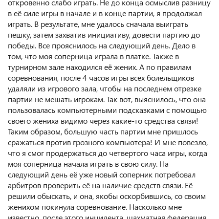
откровенно слабо играть. Не до конца осмыслив разницу
в её силе игры в начале и в конце партии, я продолжал
играть. В результате, мне удалось сначала выиграть
пешку, затем захватив инициативу, довести партию до
победы. Все прояснилось на следующий день. Дело в
том, что моя соперница играла в платке. Также в
турнирном зале находился её жених. А по правилам
соревнования, после 4 часов игры всех болельщиков
удаляли из игрового зала, чтобы на последнем отрезке
партии не мешать игрокам. Так вот, выяснилось, что она
пользовалась компьютерными подсказками с помощью
своего жениха видимо через какие-то средства связи!
Таким образом, большую часть партии мне пришлось
сражаться против грозного компьютера! И мне повезло,
что я смог продержаться до четвертого часа игры, когда
моя соперница начала играть в свою силу. На
следующий день её уже новый соперник потребовал
арбитров проверить её на наличие средств связи. Её
решили обыскать, и она, якобы оскорбившись, со своим
женихом покинула соревнование. Насколько мне
известно, после этого инцидента, шахматная федерация