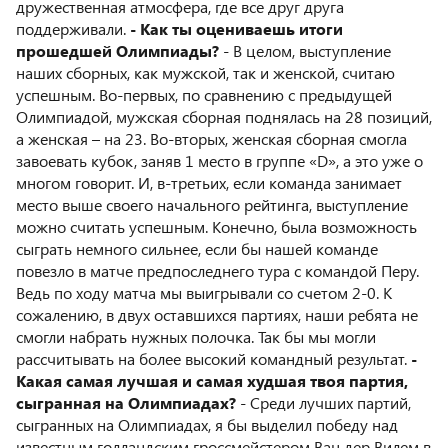
дружественная атмосфера, где все друг друга
поддерживали.
- Как ты оцениваешь итоги
прошедшей Олимпиады?
- В целом, выступление
наших сборных, как мужской, так и женской, считаю
успешным. Во-первых, по сравнению с предыдущей
Олимпиадой, мужская сборная поднялась на 28 позиций,
а женская – на 23. Во-вторых, женская сборная смогла
завоевать кубок, заняв 1 место в группе «D», а это уже о
многом говорит. И, в-третьих, если команда занимает
место выше своего начального рейтинга, выступление
можно считать успешным. Конечно, была возможность
сыграть немного сильнее, если бы нашей команде
повезло в матче предпоследнего тура с командой Перу.
Ведь по ходу матча мы выигрывали со счетом 2-0. К
сожалению, в двух оставшихся партиях, наши ребята не
смогли набрать нужных полочка. Так бы мы могли
рассчитывать на более высокий командный результат.
-
Какая самая лучшая и самая худшая твоя партия,
сыгранная на Олимпиадах?
- Среди лучших партий,
сыгранных на Олимпиадах, я бы выделил победу над
известным голландским гроссмейстером Ван дер Вилем в