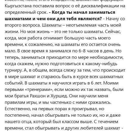
Кыргызстана поставила вопрос о её дисквалификации на
определенный срок.
- Когда ты начал заниматься
шахматами и чем они для тебя являются?
- Начну со
второго вопроса. Шахматы – неотъемлемая часть моей
жизни. Но моя жизнь – это не только шахматы. Сейчас,
когда, моя работа отнимает большую часть моего
времени, к сожалению, на шахматы его остается очень
мало. В свое время я занимался по 6-8 часов в день. Но
теперь, заниматься приходится по мере необходимости,
когда скажем, нужно подготовиться к какому-нибудь
турниру. А, в общем, всегда слежу за тем, что происходит
в мире шахмат и стараюсь быть в курсе всех шахматных
событий. В шахматы я научился играть в 6 лет. Моими
первыми «тренерами», если можно их так назвать, были
мои братья Рахшон и Хуршед. Они научили меня
правилам игры, и мы частенько с ними сражались.
Естественно, на первых порах я проигрывал, но
постепенно, начал обыгрывать не только их, но и даже
нашего отца, который был классом выше. С течением
времени, стал обыгрывать и других любителей шахмат -