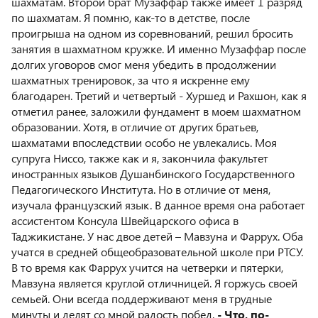
шахматам. Второй брат Музаффар также имеет 1 разряд
по шахматам. Я помню, как-то в детстве, после
проигрыша на одном из соревнований, решил бросить
занятия в шахматном кружке. И именно Музаффар после
долгих уговоров смог меня убедить в продолжении
шахматных тренировок, за что я искренне ему
благодарен. Третий и четвертый - Хуршед и Рахшон, как я
отметил ранее, заложили фундамент в моем шахматном
образовании. Хотя, в отличие от других братьев,
шахматами впоследствии особо не увлекались. Моя
супруга Ниссо, также как и я, закончила факультет
иностранных языков Душанбинского Государственного
Педагогического Института. Но в отличие от меня,
изучала французский язык. В данное время она работает
ассистентом Консула Швейцарского офиса в
Таджикистане. У нас двое детей – Мавзуна и Фаррух. Оба
учатся в средней общеобразовательной школе при РТСУ.
В то время как Фаррух учится на четверки и пятерки,
Мавзуна является круглой отличницей. Я горжусь своей
семьей. Они всегда поддерживают меня в трудные
минуты и делят со мной радость побед.
- Что, по-